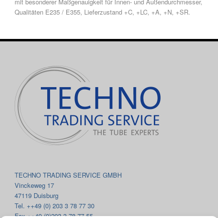
mit besonderer Maßgenauigkeit für Innen- und Außendurchmesser,
Qualitäten E235 / E355, Lieferzustand +C, +LC, +A, +N, +SR.
TECHNO TRADING SERVICE GMBH
Vinckeweg 17
47119 Duisburg
Tel. ++49 (0) 203 3 78 77 30
Fax ++49 (0)203 3 78 77 55