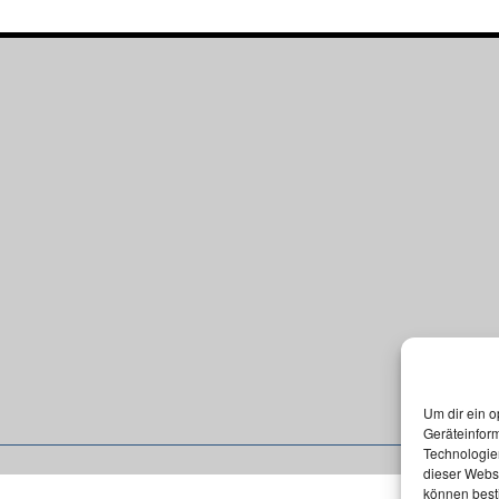
Um dir ein o
Geräteinfor
Technologien
dieser Websi
können best