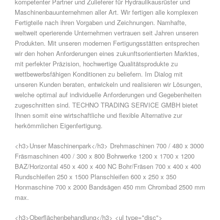
kompetenter Partner und Zulieferer für Hydraulikausrüster und
Maschinenbauunternehmen aller Art. Wir fertigen alle komplexen
Fertigteile nach ihren Vorgaben und Zeichnungen. Namhafte,
weltweit operierende Unternehmen vertrauen seit Jahren unseren
Produkten. Mit unseren modernen Fertigungsstätten entsprechen
wir den hohen Anforderungen eines zukunftsorientierten Marktes,
mit perfekter Präzision, hochwertige Qualitätsprodukte zu
wettbewerbsfähigen Konditionen zu beliefern. Im Dialog mit
unseren Kunden beraten, entwickeln und realisieren wir Lösungen,
welche optimal auf individuelle Anforderungen und Gegebenheiten
zugeschnitten sind. TECHNO TRADING SERVICE GMBH bietet
Ihnen somit eine wirtschaftliche und flexible Alternative zur
herkömmlichen Eigenfertigung.
<h3>Unser Maschinenpark</h3> Drehmaschinen 700 / 480 x 3000
Fräsmaschinen 400 / 300 x 800 Bohrwerke 1200 x 1700 x 1200
BAZ/Horizontal 450 x 400 x 400 NC Bohr/Fräsen 700 x 400 x 400
Rundschleifen 250 x 1500 Planschleifen 600 x 250 x 350
Honmaschine 700 x 2000 Bandsägen 450 mm Chrombad 2500 mm
max.
<h3>Oberflächenbehandlung</h3> <ul type="disc">