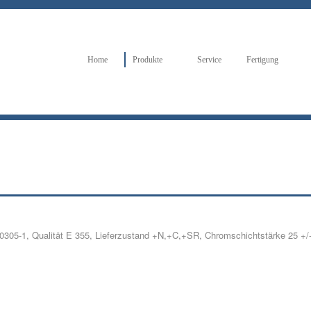
Home
Produkte
Service
Fertigung
305-1, Qualität E 355, Lieferzustand +N,+C,+SR, Chromschichtstärke 25 +/- 