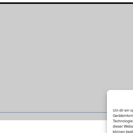
Um dir ein o
Geräteinfor
Technologien
dieser Websi
können best