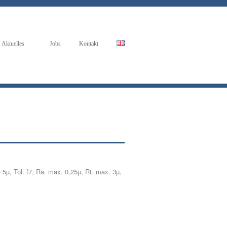
Aktuelles
Jobs
Kontakt
5µ, Tol. f7, Ra. max. 0,25µ, Rt. max. 3µ,